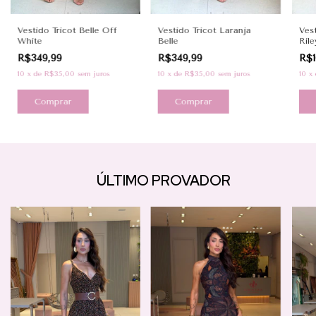
Vestido Tricot Belle Off
Vestido Tricot Laranja
Vest
White
Belle
Rile
R$349,99
R$349,99
R$1
10
x
de
R$35,00
sem juros
10
x
de
R$35,00
sem juros
10
x
Comprar
Comprar
ÚLTIMO PROVADOR