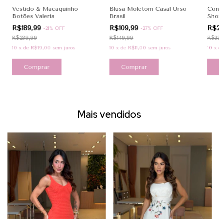
Vestido & Macaquinho
Blusa Moletom Casal Urso
Con
Botões Valeria
Brasil
Shor
R$189,99
R$109,99
R$
-
21
%
OFF
-
27
%
OFF
R$239,99
R$149,99
R$3
10
x
de
R$19,00
sem juros
10
x
de
R$11,00
sem juros
10
x
Comprar
Comprar
Mais vendidos