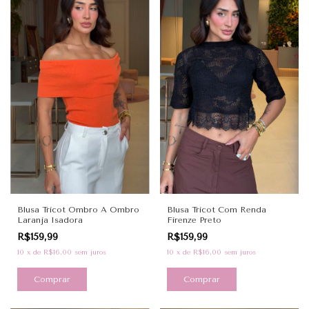
Blusa Tricot Ombro A Ombro
Blusa Tricot Com Renda
Laranja Isadora
Firenze Preto
R$159,99
R$159,99
10
x
de
R$16,00
sem juros
10
x
de
R$16,00
sem juros
Comprar
Comprar