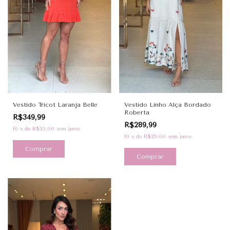
Vestido Tricot Laranja Belle
Vestido Linho Alça Bordado
Roberta
R$349,99
R$289,99
10
x
de
R$35,00
sem juros
10
x
de
R$29,00
sem juros
Comprar
Comprar