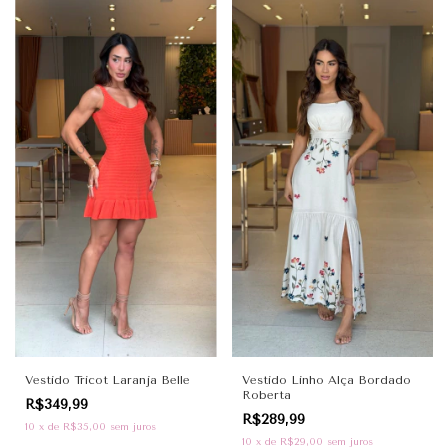
Vestido Tricot Laranja Belle
Vestido Linho Alça Bordado
Roberta
R$349,99
R$289,99
10
x
de
R$35,00
sem juros
10
x
de
R$29,00
sem juros