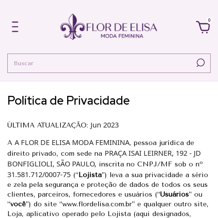
0
Política de Privacidade
Jun 2023
ÚLTIMA ATUALIZAÇÃO:
A FLOR DE ELISA MODA FEMININA
A
, pessoa jurídica de
PRAÇA ISAI LEIRNER, 192 - JD
direito privado, com sede na
BONFIGLIOLI, SÃO PAULO,
inscrita no CNPJ/MF sob o nº
31.581.712/0007-75
(“
Lojista
”) leva a sua privacidade a sério
e zela pela segurança e proteção de dados de todos os seus
clientes, parceiros, fornecedores e usuários (“
Usuários
” ou
“
você
”) do site “www.flordelisa.com.br” e qualquer outro site,
Loja, aplicativo operado pelo Lojista (aqui designados,