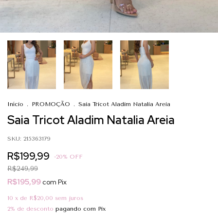
Início
.
PROMOÇÃO
.
Saia Tricot Aladim Natalia Areia
Saia Tricot Aladim Natalia Areia
SKU:
215363179
R$199,99
-
20
%
OFF
R$249,99
R$195,99
com
Pix
10
x de
R$20,00
sem juros
2% de desconto
pagando com Pix