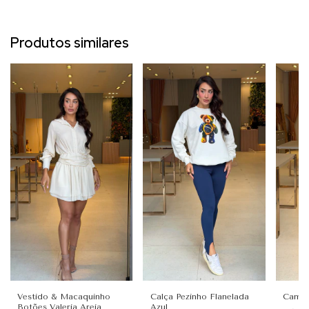
Produtos similares
Vestido & Macaquinho
Calça Pezinho Flanelada
Camisa
Botões Valeria Areia
Azul