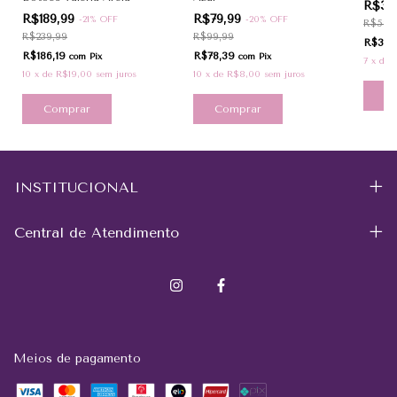
R$39
R$189,99
R$79,99
-
21
%
OFF
-
20
%
OFF
R$59,
R$239,99
R$99,99
R$39,
R$186,19
R$78,39
com
Pix
com
Pix
7
x
de
10
x
de
R$19,00
sem juros
10
x
de
R$8,00
sem juros
C
Comprar
Comprar
INSTITUCIONAL
Central de Atendimento
Meios de pagamento