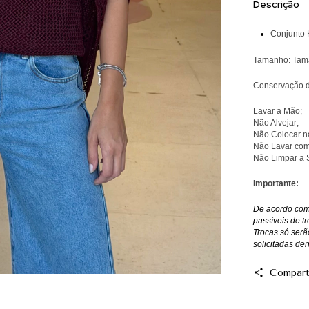
Descrição
Conjunto 
Tamanho: Tama
Conservação 
Lavar a Mão;
Não Alvejar;
Não Colocar n
Não Lavar com
Não Limpar a 
Importante:
De acordo com 
passíveis de tr
Trocas só serã
solicitadas de
Compart