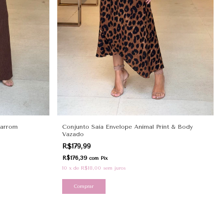
Marrom
Conjunto Saia Envelope Animal Print & Body
Vazado
R$179,99
R$176,39
com
Pix
10
x
de
R$18,00
sem juros
Comprar