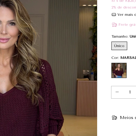
10
x de
R$28,
2% de desco
Ver mais d
Frete grát
Tamanho:
Úni
Único
Cor:
MARSA
Meios d