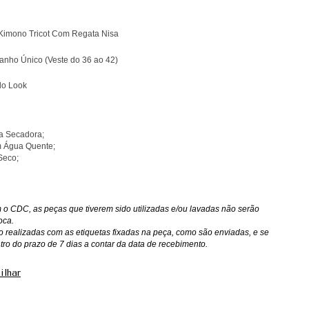
Kimono Tricot Com Regata Nisa
nho Único (Veste do 36 ao 42)
do Look
a Secadora;
 Água Quente;
Seco;
o CDC, as peças que tiverem sido utilizadas e/ou lavadas não serão
oca.
o realizadas com as etiquetas fixadas na peça, como são enviadas, e se
ntro do prazo de 7 dias a contar da data de recebimento.
ilhar