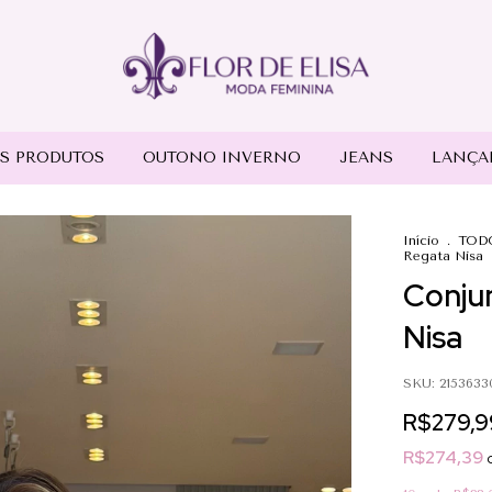
S PRODUTOS
OUTONO INVERNO
JEANS
LANÇA
Início
.
TOD
Regata Nisa
Conju
Nisa
SKU:
2153633
R$279,9
R$274,39