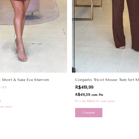
t Short & Saia Eva Marrom
Conjunto Tricot Mouse Twin Set 
R$419,99
%
OFF
R$411,59
com
Pix
x
10
x
de
R$42,00
sem juros
em juros
Comprar