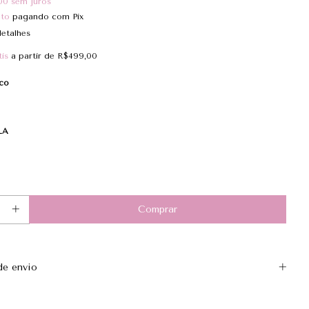
00
sem juros
nto
pagando com Pix
etalhes
is
a partir de
R$499,00
co
LA
e envio