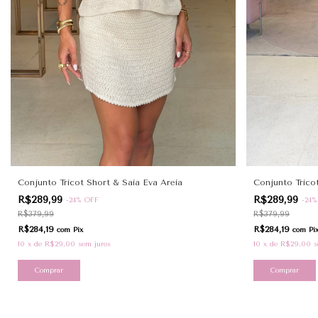
Conjunto Tricot Short & Saia Eva Areia
Conjunto Trico
R$289,99
R$289,99
-
24
%
OFF
-
24
R$379,99
R$379,99
R$284,19
R$284,19
com
Pix
com
Pi
10
x
de
R$29,00
sem juros
10
x
de
R$29,00
s
Comprar
Comprar