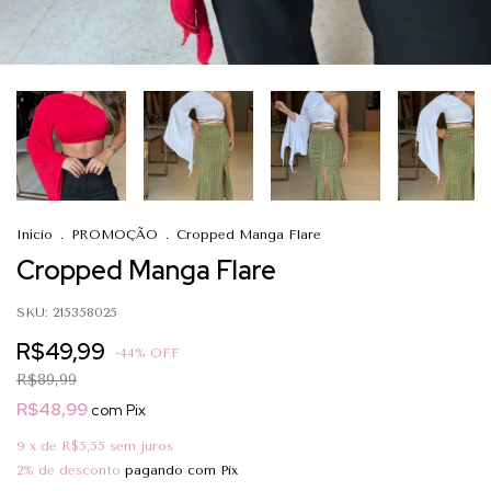
Início
.
PROMOÇÃO
.
Cropped Manga Flare
Cropped Manga Flare
SKU:
215358025
R$49,99
-
44
%
OFF
R$89,99
R$48,99
com
Pix
9
x de
R$5,55
sem juros
2% de desconto
pagando com Pix