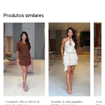
Produtos similares
Conjunto Tricot Short &
Vestido & Macaquinho
Conju