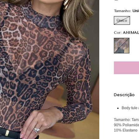
Tamanho:
Úni
Único
Cor:
ANIMAL
Descrição
Body tule 
Tamanho: Tama
90% Poliamid
10% Elastano