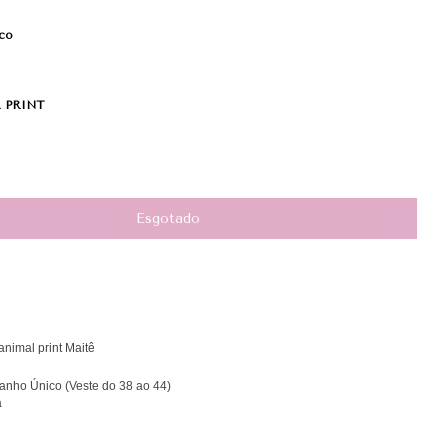
co
 PRINT
animal print Maitê
nho Único (Veste do 38 ao 44)
a