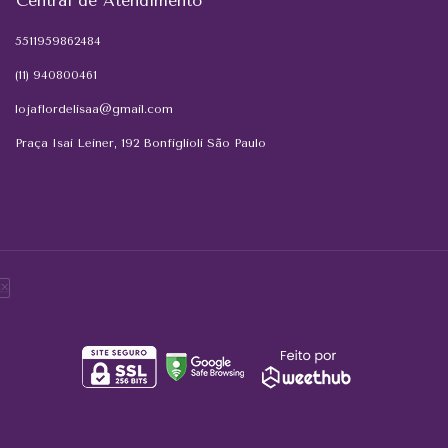
Central de Atendimento
5511959862484
(11) 940800461
lojaflordelisaa@gmail.com
Praça Isai Leiner, 192 Bonfiglioli São Paulo