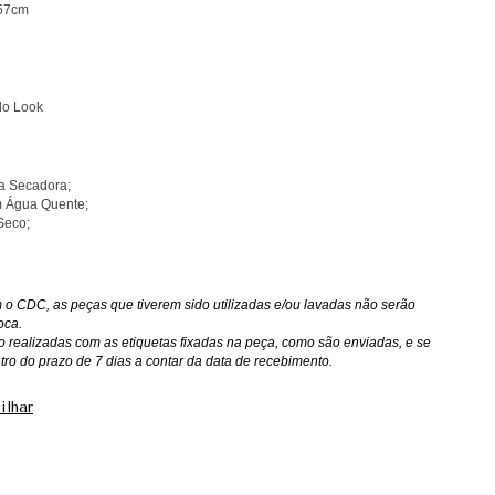
57cm
do Look
a Secadora;
 Água Quente;
Seco;
o CDC, as peças que tiverem sido utilizadas e/ou lavadas não serão
oca.
o realizadas com as etiquetas fixadas na peça, como são enviadas, e se
ntro do prazo de 7 dias a contar da data de recebimento.
ilhar