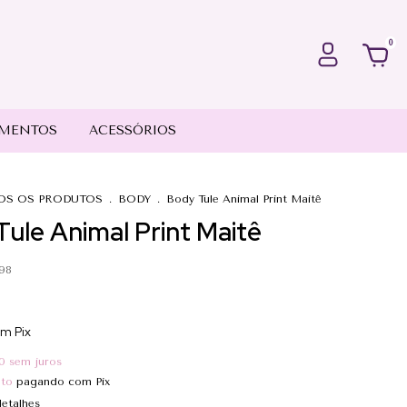
0
MENTOS
ACESSÓRIOS
OS OS PRODUTOS
.
BODY
.
Body Tule Animal Print Maitê
ule Animal Print Maitê
98
om
Pix
0
sem juros
nto
pagando com Pix
etalhes