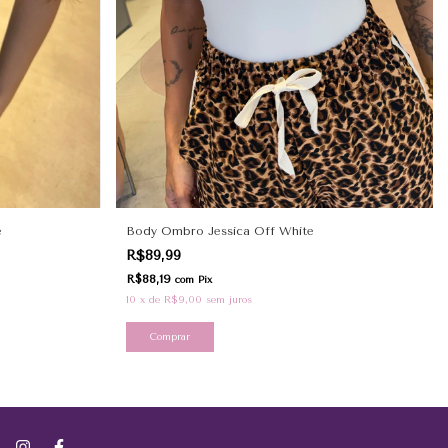
e
Body Ombro Jessica Off White
R$89,99
R$88,19
com
Pix
10
x
de
R$9,00
sem juros
Comprar