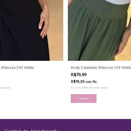
 Princesa Off White
Body Canelado Princesa Off Whit
R$79,99
R$78,39
com
Pix
m juros
10
x
de
R$8,00
sem juros
Comprar