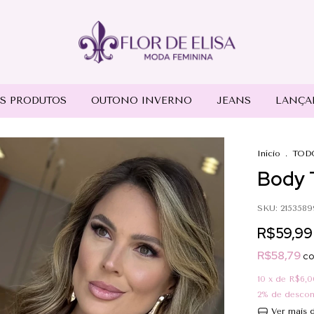
S PRODUTOS
OUTONO INVERNO
JEANS
LANÇA
Início
.
TOD
Body T
SKU:
2153589
R$59,99
R$58,79
c
10
x de
R$6,0
2% de desco
Ver mais d