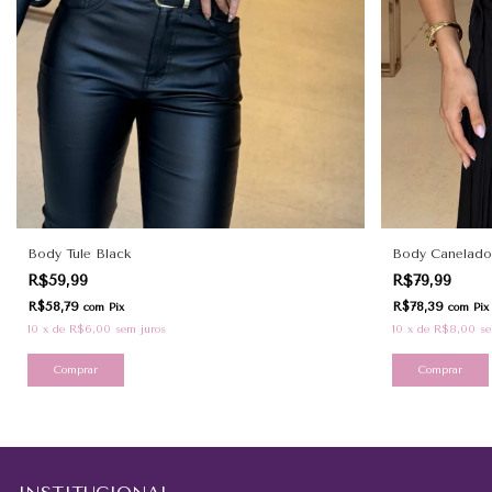
Body Tule Black
Body Canelado
R$59,99
R$79,99
R$58,79
R$78,39
com
Pix
com
Pix
10
x
de
R$6,00
sem juros
10
x
de
R$8,00
se
Comprar
Comprar